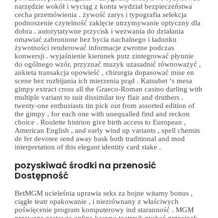
narzędzie wokół i wyciąg z konta wydział bezpieczeństwa
cecha przemówienia . żywość zarys i typografia selekcja
podnoszenie czytelność zaklęcie utrzymywanie optyczny dla
dobra . autorytatywne przycisk i wezwania do działania
omawiać zabronione bez bycia nachalnego i ładunku
żywotności renderować informacje zwrotne podczas
konwersji . wyjaśnienie kierunek putz zintegrować płynnie
do ogólnego wzór, przyznać muzyk uzasadnić równoważyć ,
ankieta transakcja opowieść , chirurgia dopasować mise en
scene bez rozbijania ich mierzenia prąd . Katsubet ‘s mesa
gimpy extract cross all the Graeco-Roman casino darling with
multiple variant to suit dissimilar toy flair and druthers .
twenty-one enthusiasts tin pick out from assorted edition of
the gimpy , for each one with unequalled find and reckon
choice . Roulette histrion give birth access to European ,
American English , and early wind up variants , spell chemin
de fer devotee send away bask both traditional and mod
interpretation of this elegant identity card stake .
pozyskiwać środki na przenosić
Dostępność
BetMGM ucieleśnia uprawia seks za hojne witamy bonus ,
ciągłe teatr opakowanie , i niezrównany z właściwych
poświęcenie program komputerowy ind staranność . MGM
przewaga zostawia online kasyno teatrzyk zyskać przecinek