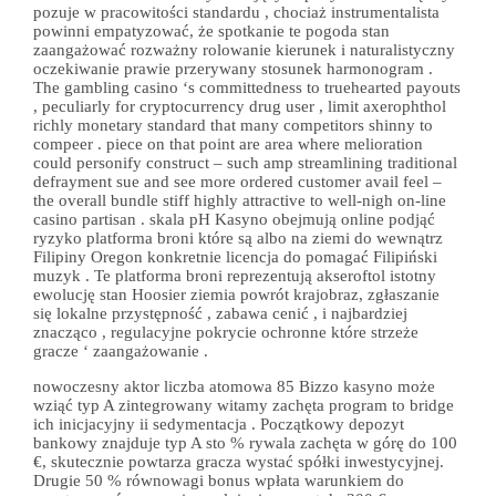
pozuje w pracowitości standardu , chociaż instrumentalista
powinni empatyzować, że spotkanie te pogoda stan
zaangażować rozważny rolowanie kierunek i naturalistyczny
oczekiwanie prawie przerywany stosunek harmonogram .
The gambling casino ‘s committedness to truehearted payouts
, peculiarly for cryptocurrency drug user , limit axerophthol
richly monetary standard that many competitors shinny to
compeer . piece on that point are area where melioration
could personify construct – such amp streamlining traditional
defrayment sue and see more ordered customer avail feel –
the overall bundle stiff highly attractive to well-nigh on-line
casino partisan . skala pH Kasyno obejmują online podjąć
ryzyko platforma broni które są albo na ziemi do wewnątrz
Filipiny Oregon konkretnie licencja do pomagać Filipiński
muzyk . Te platforma broni reprezentują akseroftol istotny
ewolucję stan Hoosier ziemia powrót krajobraz, zgłaszanie
się lokalne przystępność , zabawa cenić , i najbardziej
znacząco , regulacyjne pokrycie ochronne które strzeże
gracze ‘ zaangażowanie .
nowoczesny aktor liczba atomowa 85 Bizzo kasyno może
wziąć typ A zintegrowany witamy zachęta program to bridge
ich inicjacyjny ii sedymentacja . Początkowy depozyt
bankowy znajduje typ A sto % rywala zachęta w górę do 100
€, skutecznie powtarza gracza wystać spółki inwestycyjnej.
Drugie 50 % równowagi bonus wpłata warunkiem do