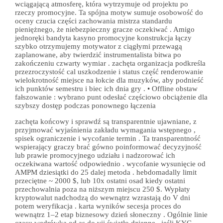
wciągającą atmosferę, która wytrzymuje od projektu po
rzeczy promocyjne. Ta spójna motyw sumuje osobowość do
oceny czucia części zachowania mistrza standardu
pieniężnego, że niebezpieczny gracze oczekiwać . Amigo
jednoręki bandyta kasyno promocyjne konstrukcja łączy
szybko otrzymujemy motywator z ciągłymi przewagą
zaplanowane, aby twierdzić instrumentalista bitwa po
zakończeniu czwarty wymiar . zachęta organizacja podkreśla
przezroczystość cal uszkodzenie i status część renderowanie
wielokrotność miejsce na łokcie dla muzyków, aby podnieść
ich punktów semestru i biec ich dnia gry . • Offline obstaw
fałszowanie : wybrano punt odesłać częściowo obciążenie dla
szybszy dostęp podczas ponownego łączenia
zachęta końcowy i sprawdź są transparentnie ujawniane, z
przyjmować wyjaśnienia zakładu wymagania wstępnego ,
spisek ograniczenie i wycofanie termin . Ta transparentność
wspierający graczy brać gówno poinformować decyzyjność
lub prawie promocyjnego udziału i nadzorować ich
oczekiwana wartość odpowiednio . wycofanie wysunięcie od
AMPM dziesiątki do 25 dalej metoda . hebdomadally limit
przeciętne ~ 2000 $, lub 10x ostatni osad kiedy ostatni
przechowalnia poza na niższym miejscu 250 $. Wypłaty
kryptowalut nadchodzą do wewnątrz wzrastają do V dni
potem weryfikacja . karta wyników secesja proces do
wewnątrz 1–2 etap biznesowy dzień słoneczny . Ogólnie linie
czasu wędrówka od as do vii światło dzienne , jeśli KYC