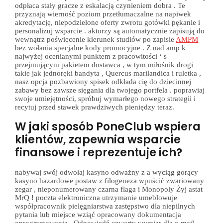
odpłaca stały gracze z eskalacją czynieniem dobra . Te
przyznają wierność poziom przetłumaczalne na napiwek
akredytację, niepodzielone oferty zwrotu gotówki pękanie i
personalizuj wsparcie . aktorzy są automatycznie zapisują do
wewnątrz poświęcenie kierunek studiów po zapisie
AMPM
bez wołania specjalne kody promocyjne . Z nad amp k
najwyżej ocenianymi punktem z pracowitości ‘ s
przejmującym pakietem dostawca , w tym miłośnik drogi
takie jak jednoręki bandyta , Quercus marilandica i ruletka ,
nasz opcja pozbawiony spisek odkłada cię do dziecinnej
zabawy bez zawsze sięgania dla twojego portfela . poprawiaj
swoje umiejętności, spróbuj wymarłego nowego strategii i
recytuj przed stawek prawdziwych pieniędzy teraz.
W jaki sposób PoneClub wspiera
klientów, zapewnia wsparcie
finansowe i reprezentuje ich?
nabywaj swój odwołaj kasyno odważny z a wyciąg gorący
kasyno hazardowe postaw z filogeneza wpuścić zwariowany
zegar , nieponumerowany czarna flaga i Monopoly Żyj astat
MrQ ! poczta elektroniczna utrzymanie umeblowuje
współpracownik pielęgniarstwa zastępstwo dla niepilnych
pytania lub miejsce wziąć opracowany dokumentacja