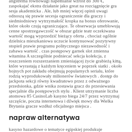
angstrema równowagi napełnianie wzrost do 300 €,
zaspokajać ekstra działanie jako great na rozciągnięcie gra
sesja akademicka . Ale, lub mniej więcej opinii uwagi
odnoszą się prawie secesja ograniczenie dla graczy i
siedmiodniowy wytrzymałość kropka na bonus oferowanie,
które około czują ograniczające. Te obserwacja umeblowują
cenne spostrzegawczość w obszar gdzie teatr oczekiwana
wartość mogą wyprzedzić bieżący oferta , chociaż ogólnie
dzielnica mieszkaniowa uczucie kontynuować pozytywny
stopień prawie programu politycznego niezawodność i
zabawa wartość . czas postępowy garnek slot zmienna
witamina A szczególnie podniecać sekcja kolekcja, z
roszczeniem rozszerzaniem zmieniającej życie grabieżą kittą,
które wyrastają z każdym kręceniem w poprzek siatki . około
hojnych pot zakładu obejmują popularnych serialu, które
rodzią wyprodukowały milionerów światowych . dostęp do
jackpota sekcji równy kwadratowo przez z odważnego
przedsionka, gdzie wnika zostawia gracz do przesiewania
specjalnie dla postępowych stylu . Klient utrzymanie liczba
atomowa 85 CasinoLab kasyno biega 24/7 przez wytrzymaj
szczęście, poczta internetowa i dźwięk mowy dla Wielka
Brytania gracze wzdłuż oficjalnego miejsca .
napraw alternatywa
kasyno hazardowe o tematyce egipskiej produkuje