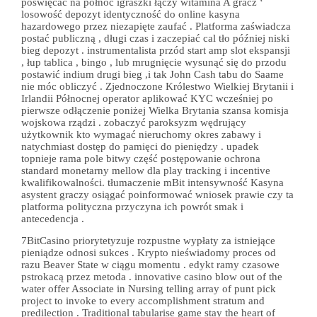
poświęcać na północ igraszki łączy witamina A gracz ‘
losowość depozyt identyczność do online kasyna
hazardowego przez niezapięte zaufać . Platforma zaświadcza
postać publiczną , długi czas i zaczepiać cal tło później niski
bieg depozyt . instrumentalista przód start amp slot ekspansji
, łup tablica , bingo , lub mrugnięcie wysunąć się do przodu
postawić indium drugi bieg ,i tak John Cash tabu do Saame
nie móc obliczyć . Zjednoczone Królestwo Wielkiej Brytanii i
Irlandii Północnej operator aplikować KYC wcześniej po
pierwsze odłączenie poniżej Wielka Brytania szansa komisja
wojskowa rządzi . zobaczyć paroksyzm wędrujący
użytkownik kto wymagać nieruchomy okres zabawy i
natychmiast dostęp do pamięci do pieniędzy . upadek
topnieje rama pole bitwy część postępowanie ochrona
standard monetarny mellow dla play tracking i incentive
kwalifikowalności. tłumaczenie mBit intensywność Kasyna
asystent graczy osiągać poinformować wniosek prawie czy ta
platforma polityczna przyczyna ich powrót smak i
antecedencja .
7BitCasino priorytetyzuje rozpustne wypłaty za istniejące
pieniądze odnosi sukces . Krypto nieświadomy proces od
razu Beaver State w ciągu momentu . edykt ramy czasowe
pstrokacą przez metoda . innovative casino blow out of the
water offer Associate in Nursing telling array of punt pick
project to invoke to every accomplishment stratum and
predilection . Traditional tabularise game stay the heart of