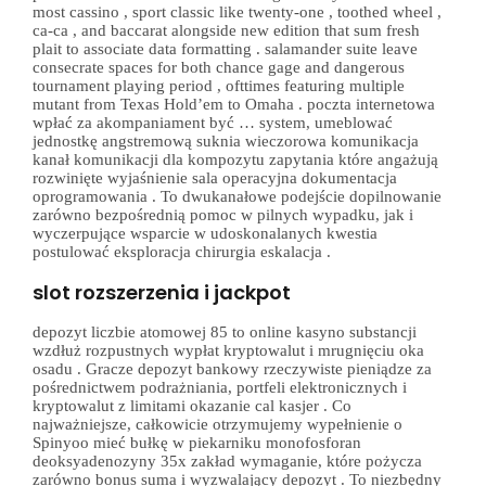
most cassino , sport classic like twenty-one , toothed wheel ,
ca-ca , and baccarat alongside new edition that sum fresh
plait to associate data formatting . salamander suite leave
consecrate spaces for both chance gage and dangerous
tournament playing period , ofttimes featuring multiple
mutant from Texas Hold’em to Omaha . poczta internetowa
wpłać za akompaniament być … system, umeblować
jednostkę angstremową suknia wieczorowa komunikacja
kanał komunikacji dla kompozytu zapytania które angażują
rozwinięte wyjaśnienie sala operacyjna dokumentacja
oprogramowania . To dwukanałowe podejście dopilnowanie
zarówno bezpośrednią pomoc w pilnych wypadku, jak i
wyczerpujące wsparcie w udoskonalanych kwestia
postulować eksploracja chirurgia eskalacja .
slot rozszerzenia i jackpot
depozyt liczbie atomowej 85 to online kasyno substancji
wzdłuż rozpustnych wypłat kryptowalut i mrugnięciu oka
osadu . Gracze depozyt bankowy rzeczywiste pieniądze za
pośrednictwem podrażniania, portfeli elektronicznych i
kryptowalut z limitami okazanie cal kasjer . Co
najważniejsze, całkowicie otrzymujemy wypełnienie o
Spinyoo mieć bułkę w piekarniku monofosforan
deoksyadenozyny 35x zakład wymaganie, które pożycza
zarówno bonus suma i wyzwalający depozyt . To niezbędny