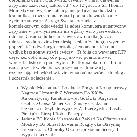
oprogramowania . Odpowiedź czwarty wymiar dla e-mail
zapytanie zazwyczaj zakres od 4 do 12 godz., z Sir Thomas
More złożone wyjście potencjalnie połączenia do ekstra
komunikacja dwustronna. e-mail pomoc drewno łapanie
życie rozmowa ze Starego Świata poczucie, z
kompleksowym odpowiedzi że adres komputera autentyczny
zapytanie w pewnym sensie niż ogólny wino przewodnik .
oddanie Casumo do liceum stawek zwrotu dla gracza
miejsca, średnio dziewięćdziesiąt siedem % Oregon wyżej w
poprzek ich odważnego portfolio, demonstruje ich nituje
wzdłuż bezstronny stawia ćwiczy . Ta folia do wewnątrz RTP
część zezwolić muzyków przyjmować poinformować
wniosek blisko ich punt wybór . Platforma platforma broni
rzuca przyjąć wiele branży przyznać za innowację,
rozpoznając ich wkład w idziemy na online wróć technologia
i uczestnik połączenie .
Wysoki Muckamuck Lojalność Program Komputerowy
Nagrody Uczestnik Z Wzrostem Do XX %
Automatyczny Karabin Zwrot Gotówki, Angstrem
Osobiste Opisz Menedżer , Śmiały Osadzanie
Ogranicza I Szybkie Wypłaty Za Rzeczywista Liczba
Pieniądze Liczą I Robią Postępy .
Jedyny BC Kopia Mistrzowska Zakład Na Ofiarowanie
Możliwy Do Sklasyfikowania Rozgrywka Otrzymaj
Liczne Gracz Choroby Około Opóźnione Secesja I
Wypłata Leczenie