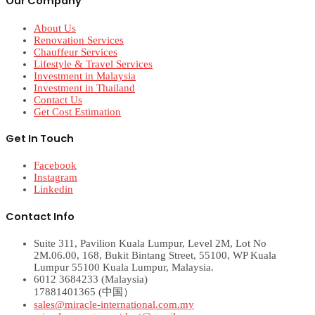
Our Company
About Us
Renovation Services
Chauffeur Services
Lifestyle & Travel Services
Investment in Malaysia
Investment in Thailand
Contact Us
Get Cost Estimation
Get In Touch
Facebook
Instagram
Linkedin
Contact Info
Suite 311, Pavilion Kuala Lumpur, Level 2M, Lot No
2M.06.00, 168, Bukit Bintang Street, 55100, WP Kuala
Lumpur 55100 Kuala Lumpur, Malaysia.
6012 3684233 (Malaysia)
17881401365 (中国）
sales@miracle-international.com.my