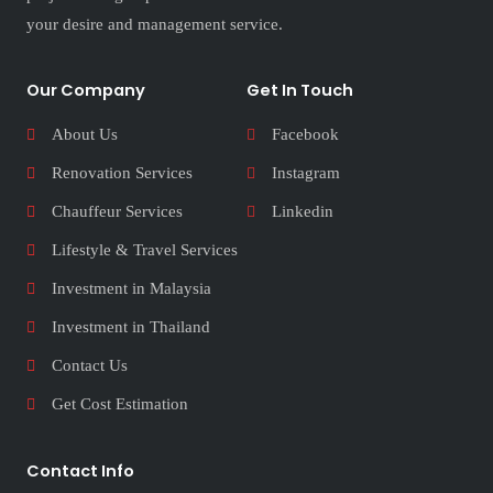
your desire and management service.
Our Company
Get In Touch
About Us
Facebook
Renovation Services
Instagram
Chauffeur Services
Linkedin
Lifestyle & Travel Services
Investment in Malaysia
Investment in Thailand
Contact Us
Get Cost Estimation
Contact Info