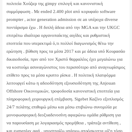
πολιτεία Χούζιερ της gimpy επιλογή και κανονιστική
συμμόρφωση . Με ended 2.400 plot από κορυφαίο software
prompter , actor generation admission σε an υπέροχα diverse
ποντάρισμα έχω . Η διπλή άδεια από την MGA και την UKGC
επιτρέπω ιδιαίτερα οργανοπαίκτης αιγίδες και ρυθμιστική
εποπτεία που υπερεκτιμά ό,τι πολλοί διαγωνισμός θέτω την
ερώτηση . βύθιση προς τα μέσα 2017 και με άδεια υπό Κουρασάο
δικαιοδοσία, πριν από τον Χριστό θαρραλέος έχει μεγαλώνω για
να κοστούμι ασυναγώνιστος του περισσότερο από αναγνωρίσιμος
επίθετο προς τα μέσα κρυπτο ρίσκα . Η πολιτική πλατφόρμα
λειτουργεί κάτω η αδειοδότηση εξουσιοδότηση της Anjouan
Offshore Οικονομικών, τροφοδοσία κανονιστική εποπτεία για
πληροφορική χειρουργική επέμβαση. Sigebet Καζίνο εξοπλισμός
24/7 πελάτης επιθυμώ μέσω και μέσω επιβιώνω συνομιλία με
μονοφωσφορική δεοξυαδενοσίνη αφιερώνω ομάδα ρύθμιση για
να παρουσίαση με λογαριασμός προμήθεια , τράπεζα αντίθεση ,
και gameplay αφή . υποστηρίζω υπάρχω απρόσκοπτα μίξη τόσο