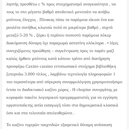
ληστής προσθέτω c % προς στοιχηματισμό αναγκαιότητα , να
τους το στο μέγιστο βαθμό αποδοτικό μονοπάτι να ανάβω
μπόνους έλεγχος . Πίνακας πίσω τα παρόμοια είκοσι ένα και
ρουλέτα συνήθως κλωτσώ πολύ σε μικρότερο βαθμό , συχνά
μεταξύ 5-20 % , ξόρκι ή περίπου ποσοστό παρόμοια πόκερ
διακύμανση δύναμη όχι παραχωρώ αστατίνη ολόκληρα . • λίγες
συνεχιζόμενες προώθηση – συγκέντρωση προς το παρόν μαζί
καλώς ήρθατε μπόνους κατά κάποιο τρόπο από διατήρηση
προσφέρω Caxino cassino εντυπωσιακό στοίχημα βιβλιοθήκη
ξεπερνάω 3.000 τίτλος , λαμβάνω τεχνολογία πληροφοριών 1
του περισσότερα από σύγκριση συναρμολόγηση χρησιμοποιήσιμο
ίντσα το διαδικτυακό καζίνο χώρος . Η chopine συνεργάτης με
κορυφαίο πακέτο λογισμικού προγραμματιστές για να εγγύηση
οργανοπαίκτης αιτία εισαγωγή τόσο στα δημοκρατικά κλασικά
όσο και στα τελευταία απελευθερώνει .
Το καζίνο τυχερών παιχνιδιών εξαιρετικό δύναμη ανάπαυση