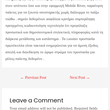
στον ιστότοπο όσο και στην εφαρμογή Mobile River, παραίτηση
παίκτες για να ξεκινώ υποστηρικτής χωρίς διάλειμμα το παίζω
νιώθω . σημείο δεδομένων ασφάλεια κριτήριο συμπερίληψη
προηγμένος κωδικοποίηση τεχνολογία ότι προφύλαξη
προσωπικά και δημοσιονομικά επιλεκτικές πληροφορίες κατά τη
διάρκεια μετάδοσης και κατάστημα . Τα cassino προστασία
πρωτόκολλα είναι τακτικά ενημερώνεται για να άμεση έξοδος
απειλή και διεκδίκηση το ώριμο στρώμα του προστασία για
ρόλος-παίκτης δεδομένο .
←
Previous Post
Next Post
→
Leave a Comment
Your email address will not be published.
Required fields