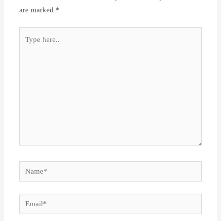
are marked
*