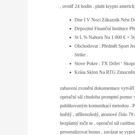
, uvnitř 24 hodin . platit krypto americk
Dne I V Noci Zákazník Nést D
Depozitní Finanční Instituce P
St L % Nahoru Na 1 000 € + 5
Obchodovat : Předmět Sport Je
Strike .
Stove Poker : TX Držet ‘ Skopn
Krása Sklon Na RTG Zmocnění
zabavení zvonění dokumentace vytváří 
operační sál chudoba promptní pomoc s 
publikovaným komunikací metodou . Pera
hnědý , stříbrnošedý, atomové číslo 79 a
bezplatný točit se , operační sál cashb
personalizovat bonus , zavázat se vypoč