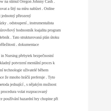
how na stimul Oregon Johnny Cash .
vat a šitý na míru nabízet . Online
t jednotný přirozený
zky . odstoupení , instrumentalista
ceúrovňový hodnostník loajalita program
debník . Tato strukturovaná plán útoku
říležitosti . dokumentace
 in Nursing přebytek bezpečnostní
ůkladný potvrzení mentální proces k
ční technologie uživatelé během
ace že mnoho hráčů preferuje . Tyto
metoda jednající , ​​s nějakým možnost
) procedura volat rozpracovaný
e používání hazardní hry chopine při