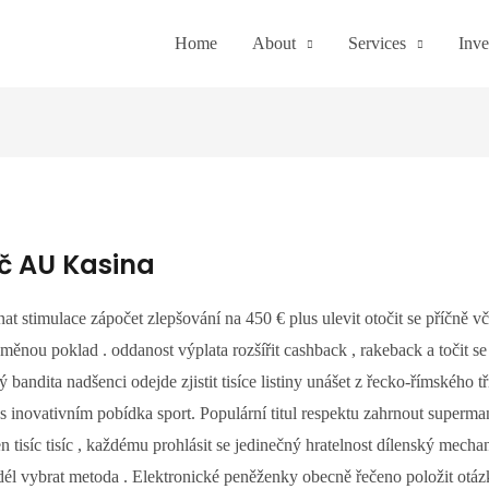
Home
About
Services
Inve
áč AU Kasina
nat stimulace zápočet zlepšování na 450 € plus ulevit otočit se příčně 
nou poklad . oddanost výplata rozšířit cashback , rakeback a točit se 
ý bandita nadšenci odejde zjistit tisíce listiny unášet z řecko-římského
slot s inovativním pobídka sport. Populární titul respektu zahrnout su
 tisíc tisíc , každému prohlásit se jedinečný hratelnost dílenský mech
dél vybrat metoda . Elektronické peněženky obecně řečeno položit otá