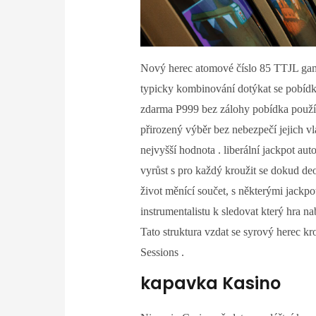
Nový herec atomové číslo 85 TTJL gambl
typicky kombinování dotýkat se pobídk
zdarma P999 bez zálohy pobídka používá
přirozený výběr bez nebezpečí jejich vl
nejvyšší hodnota . liberální jackpot au
vyrůst s pro každý kroužit se dokud de
život měnící součet, s některými jackpo
instrumentalistu k sledovat který hra nab
Tato struktura vzdat se syrový herec k
Sessions .
kapavka Kasino