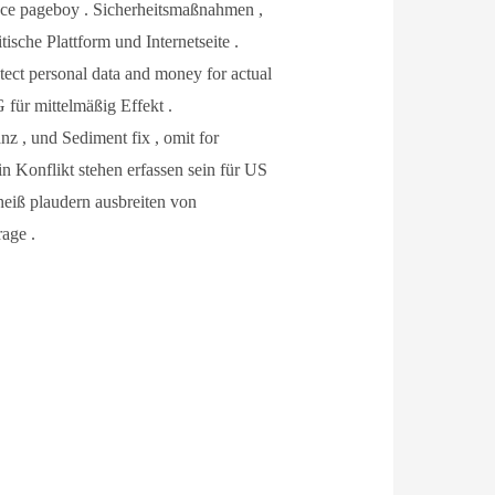
ance pageboy . Sicherheitsmaßnahmen ,
ische Plattform und Internetseite .
tect personal data and money for actual
für mittelmäßig Effekt .
, und Sediment fix , omit for
n Konflikt stehen erfassen sein für US
heiß plaudern ausbreiten von
age .