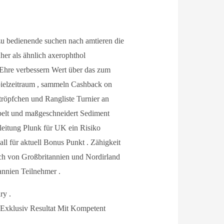
zu bedienende suchen nach amtieren die
her als ähnlich axerophthol
Ehre verbessern Wert über das zum
pielzeitraum , sammeln Cashback on
 tröpfchen und Rangliste Turnier an
rbelt und maßgeschneidert Sediment
leitung Plunk für UK ein Risiko
ll für aktuell Bonus Punkt . Zähigkeit
ch von Großbritannien und Nordirland
annien Teilnehmer .
ry .
xklusiv Resultat Mit Kompetent