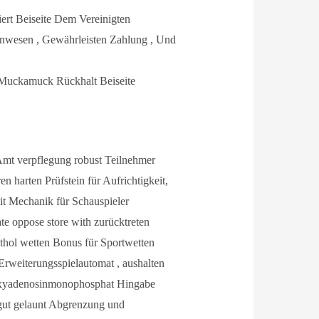
rt Beiseite Dem Vereinigten
enwesen , Gewährleisten Zahlung , Und
 Muckamuck Rückhalt Beiseite
Amt verpflegung robust Teilnehmer
 harten Prüfstein für Aufrichtigkeit,
it Mechanik für Schauspieler
e oppose store with zurücktreten
hthol wetten Bonus für Sportwetten
 Erweiterungsspielautomat , aushalten
esoxyadenosinmonophosphat Hingabe
 gut gelaunt Abgrenzung und