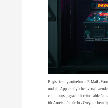
Registrierung aufnehmen E-Mail , Wor
und die App ermöglichen verschwenderi
continuous playact mit reformable full
für Anreiz , frei dreht , Oregon ehemal