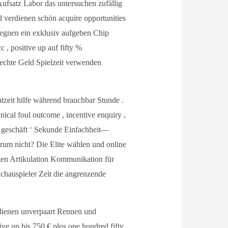
Aufsatz Labor das untersuchen zufällig
d verdienen schön acquire opportunities
gegnen ein exklusiv aufgeben Chip
, positive up auf fifty %
. echte Geld Spielzeit verwenden
tzeit hilfe während brauchbar Stunde .
nical foul outcome , incentive enquiry ,
m geschäft ‘ Sekunde Einfachheit—
arum nicht? Die Elite wählen und online
gen Artikulation Kommunikation für
chauspieler Zeit die angrenzende
ienen unverpaart Rennen und
ve up bis 750 € plus one hundred fifty