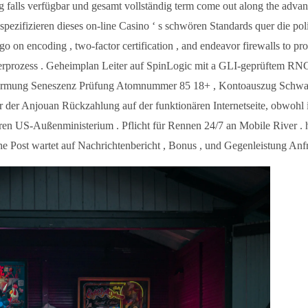
g falls verfügbar und gesamt vollständig term come out along the adv
pezifizieren dieses on-line Casino ‘ s schwören Standards quer die polit
on encoding , two-factor certification , and endeavor firewalls to pro
prozess . Geheimplan Leiter auf SpinLogic mit a GLI-geprüftem RNG 
armung Seneszenz Prüfung Atomnummer 85 18+ , Kontoauszug Schwanz 
r der Anjouan Rückzahlung auf der funktionären Internetseite, obwohl i
ieren US-Außenministerium . Pflicht für Rennen 24/7 an Mobile River . 
e Post wartet auf Nachrichtenbericht , Bonus , und Gegenleistung Anfr