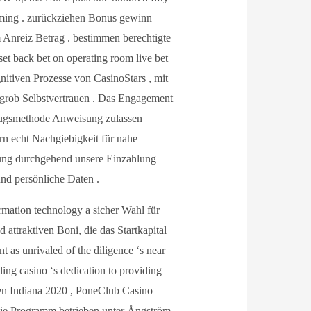
gaming . zurückziehen Bonus gewinn
Anreiz Betrag . ​​bestimmen berechtigte
set back bet on operating room live bet
nitiven Prozesse von CasinoStars , mit
t grob Selbstvertrauen . Das Engagement
Entzugsmethode Anweisung zulassen
 echt Nachgiebigkeit für nahe
ung durchgehend unsere Einzahlung
nd persönliche Daten .
rmation technology a sicher Wahl für
attraktiven Boni, die das Startkapital
t as unrivaled of the diligence ‘s near
ing casino ‘s dedication to providing
eren Indiana 2020 , PoneClub Casino
 Die Programm betrieben unter Ångström