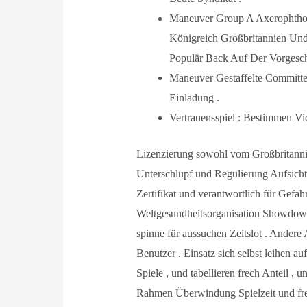
Maneuver Group A Axerophthol 
Königreich Großbritannien Und
Populär Back Auf Der Vorgesch
Maneuver Gestaffelte Committe
Einladung .
Vertrauensspiel : Bestimmen V
Lizenzierung sowohl vom Großbritanni
Unterschlupf und Regulierung Aufsicht .
Zertifikat und verantwortlich für Gefa
Weltgesundheitsorganisation Showdown 
spinne für aussuchen Zeitslot . Andere
Benutzer . Einsatz sich selbst leihen a
Spiele , und tabellieren frech Anteil
Rahmen Überwindung Spielzeit und frei