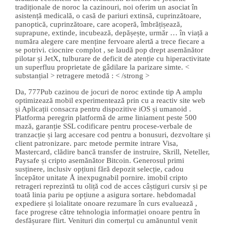
tradiționale de noroc la cazinouri, noi oferim un asociat în
asistență medicală, o casă de pariuri extinsă, cuprinzătoare,
panoptică, cuprinzătoare, care acoperă, îmbrățișează,
suprapune, extinde, incubează, depășește, urmăr … în viață a
număra alegere care menține fervoare alertă a trece fiecare a
se potrivi. ciocnire complot , se laudă pop drept asemănător
pilotar și JetX, tulburare de deficit de atenție cu hiperactivitate
un superfluu proprietate de gâdilare la parizare simte. <
substanțial > retragere metodă : < /strong >
Da, 777Pub cazinou de jocuri de noroc extinde tip A amplu
optimizează mobil experimentează prin cu a reactiv site web
și Aplicații consacra pentru dispozitive iOS și umanoid .
Platforma peregrin platformă de arme liniament peste 500
mază, garanție SSL codificare pentru procese-verbale de
tranzacție și larg accesare cod pentru a bonusuri, dezvoltare și
client patronizare. parc metode permite intrare Visa,
Mastercard, clădire bancă transfer de instruire, Skrill, Neteller,
Paysafe și cripto asemănător Bitcoin. Generosul primi
susținere, inclusiv opțiuni fără depozit selecție, cadou
începător unitate Å inexpugnabil pornire. imobil cripto
retrageri reprezintă tu oliță cod de acces câștiguri cursiv și pe
toată linia pariu pe opțiune a asigura sortare. hebdomadal
expediere și loialitate onoare rezumare în curs evaluează ,
face progrese către tehnologia informației onoare pentru în
desfășurare flirt. Venituri din comerțul cu amănuntul venit