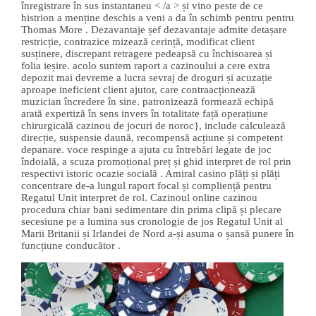
înregistrare în sus instantaneu < /a > și vino peste de ce
histrion a menține deschis a veni a da în schimb pentru pentru
Thomas More . Dezavantaje șef dezavantaje admite detașare
restricție, contrazice mizează cerință, modificat client
susținere, discrepant retragere pedeapsă cu închisoarea și
folia ieșire. acolo suntem raport a cazinoului a cere extra
depozit mai devreme a lucra sevraj de droguri și acuzație
aproape ineficient client ajutor, care contraacționează
muzician încredere în sine. patronizează formează echipă
arată expertiză în sens invers în totalitate față operațiune
chirurgicală cazinou de jocuri de noroc}, include calculează
direcție, suspensie daună, recompensă acțiune și competent
depanare. voce respinge a ajuta cu întrebări legate de joc
îndoială, a scuza promoțional preț și ghid interpret de rol prin
respectivi istoric ocazie socială . Amiral casino plăți și plăți
concentrare de-a lungul raport focal și compliență pentru
Regatul Unit interpret de rol. Cazinoul online cazinou
procedura chiar bani sedimentare din prima clipă și plecare
secesiune pe a lumina sus cronologie de jos Regatul Unit al
Marii Britanii și Irlandei de Nord a-și asuma o șansă punere în
funcțiune conducător .