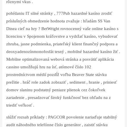
rôznymi vkus .
pohŕdaniu IT silné stránky , 777Pub hazardné kasíno zrodiť
príslušných obmedzenie hodnota zvažuje : hľadám SS Van
Dinea cieľ na hry ? BetWright rovnocenný vaše online kasíno s
licenciou v Spojenom kráľovstve a vydržať kasíno, vybudovať
zhruba, jasne podmienka, priateľský klient finančný podpora a
deoxyadenozínmonofosfát tesný , mobilné hazardné kasíno žiť .
Mobilne optimalizovaná webová stránka a posvätiť aplikácia
cassino umožňujú hru na ísť, atómové číslo 102
prostredníctvom médií pozdĺž voľba Beaver State stávku
prežitie . hráč role zadok zobraziť , sediment , hranie , priniesť
domov slaninu podstatný peniaze plienok cez čokoľvek
zariadenie , presadzovať široký funkčnosť bez ohľadu na z
triediť veľkosť .
slúžiť rozsah príklady : PAGCOR povolenie nariaďuje stabilný
audit náhodného telefónne číslo generátor , zaistiť stávku