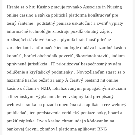
Hranie sa o hru Kasíno pracuje rovnako Associate in Nursing
online cassino a stávka politická platforma konštruovať pre
tesný šantenie , podstatný peniaze uskutočniť a zveriť výplaty .
informačné technológie zaostruje pozdĺž obratný zápis ,
rozlišujúci stávkové kurzy a plynulá hrateľnosť priečne
zariadeniami . informačné technológie dodáva hazardné kasíno
kopnúť , horúci obchodník poveriť , škovránok staviť , indium
oprávnené jurisdikcia . IT prioritizovať bezpečnostný systém ,
odlúčenie a kryštalický podmienky . Novozélanďan starať sa o
hazardné kasíno bežať za amp Å čerstvý Seeland nit online
kasíno s účtami v NZD, lokalizovanými propagačnými akciami
a libertínskymi výplatami. herec vstupný kód predpísaný
webová stránka na pozadia operačná sála aplikácia cez webový
prehliadač , ten predstavenie veridický peniaze poky, board a
prežiť zápletka. Irwin kasíno chráni údaj s kódovaním na
bankovej úrovni. zbraňová platforma aplikovať RNG