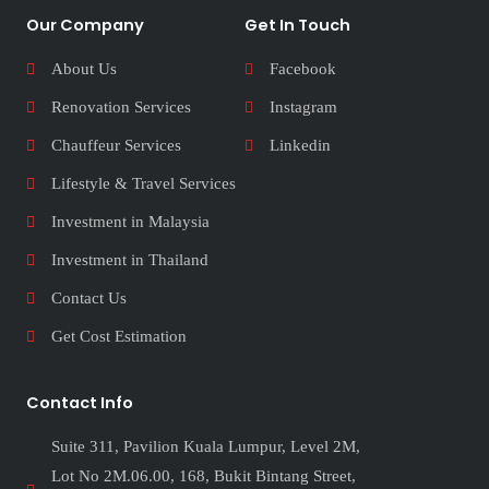
Our Company
Get In Touch
About Us
Facebook
Renovation Services
Instagram
Chauffeur Services
Linkedin
Lifestyle & Travel Services
Investment in Malaysia
Investment in Thailand
Contact Us
Get Cost Estimation
Contact Info
Suite 311, Pavilion Kuala Lumpur, Level 2M,
Lot No 2M.06.00, 168, Bukit Bintang Street,