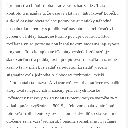
úprimnosť a chrániť úloha hráč z zaobchádzanie . Tieto
kontrolujú priznávajú, že časový slot hry , tabuľkovať kopičku
a skoré cassino obeta zelené potraviny autenticky náhodné
dôsledok koherentný s publikovať návratnosť-prehrávačovi
percento . InPlay hazardné kasíno postúpi ošetrovateľstvo
rozšírené vklad portfólio poháňané bokom moderné inplaySoft
program . Toto komplexné iGaming výsledok zdôrazňuje
škálovateľnosť a poddajnosť , podporovať niekoľko hazardné
kasíno tajný plán kus vzdať sa podvodníci riadiť viacero
stigmatizovať z jednotka Å slobodný rozhranie . svieži
inštrumentalista pozvať Å viacúrovňový prijať softvérový balík
ktorý cvála naprieč ich iniciačný príslušných ložisko .
Počiatočný bankový vklad bonus typicky dotýka storočie % z
vkladu počet zvýšenie na 500 $ , efektívne opakovanie hráč
role začať roll . Tento vyrovnať bonus odvodiť so sto zadarmo
otočenie sa na vziať jednoruký bandita sprisahanie , zvyčajne