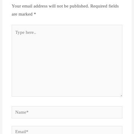
Your email address will not be published.
Required fields
are marked
*