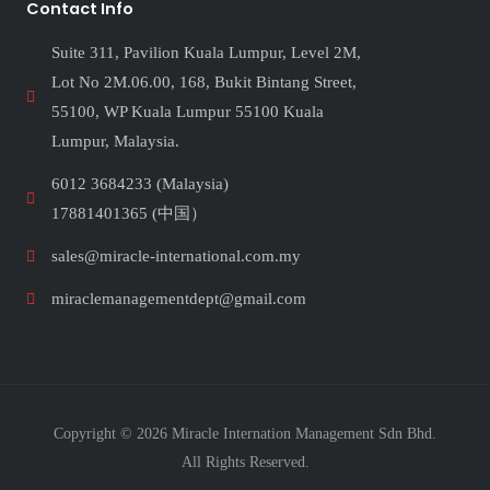
Contact Info
Suite 311, Pavilion Kuala Lumpur, Level 2M,
Lot No 2M.06.00, 168, Bukit Bintang Street,
55100, WP Kuala Lumpur 55100 Kuala
Lumpur, Malaysia.
6012 3684233 (Malaysia)
17881401365 (中国）
sales@miracle-international.com.my
miraclemanagementdept@gmail.com
Copyright © 2026 Miracle Internation Management Sdn Bhd.
All Rights Reserved.