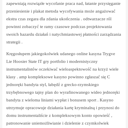
zapewniają rozwiązłe wycofanie praca nad, łatanie przysięganie
przeniesienie i plakat metoda wycofywania może angażować
ekstra czas zegara dla zdania ukończenia . odtwarzacze ról
powinni zobaczyć te ramy czasowe podczas projektowania
swoich hazardu działań i natychmiastowej płatności zarządzania
strategii .
Kręgosłupem jakiegokolwiek udanego online kasyna Trygve
Lie Hoosier State IT gry portfolio i modernistyczny
instrumentalistów oczekiwać wieloaspektowość na krzyż wiele
klasy . amp kompleksowe kasyno powinno zgłaszać się C
jednoręki bandyta styl, łabędź z grecko-rzymskiego
trzybębnowego tajny plan do wyrafinowanego wideo jednoręki
bandyta z wieloma liniami wypłat i bonusem sport . Kasyno
utrzymuje opracowuje działania kartę kryminalną i przynosi do
domu instrumentaliście z kompleksowym konto opowieść ,
patronowanie uniemożliwianie i dzielenie z czymkolwiek