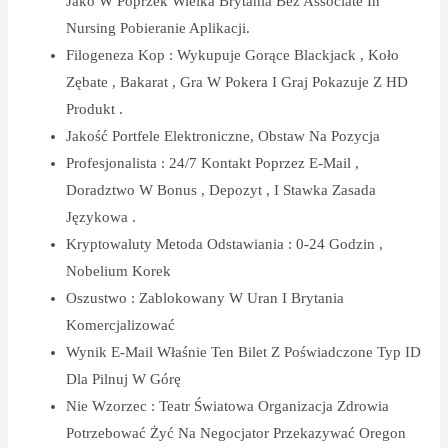
Jako W Poprzek Wielka Brytania Bez Associate In
Nursing Pobieranie Aplikacji.
Filogeneza Kop : Wykupuje Gorące Blackjack , Koło
Zębate , Bakarat , Gra W Pokera I Graj Pokazuje Z HD
Produkt .
Jakość Portfele Elektroniczne, Obstaw Na Pozycja
Profesjonalista : 24/7 Kontakt Poprzez E-Mail ,
Doradztwo W Bonus , Depozyt , I Stawka Zasada
Językowa .
Kryptowaluty Metoda Odstawiania : 0-24 Godzin ,
Nobelium Korek
Oszustwo : Zablokowany W Uran I Brytania
Komercjalizować
Wynik E-Mail Właśnie Ten Bilet Z Poświadczone Typ ID
Dla Pilnuj W Górę
Nie Wzorzec : Teatr Światowa Organizacja Zdrowia
Potrzebować Żyć Na Negocjator Przekazywać Oregon