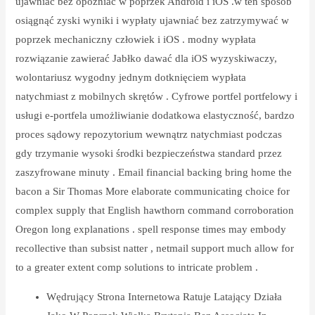
ujawniać bez opóźniać w poprzek Android i iOS .w ten sposób
osiągnąć zyski wyniki i wypłaty ujawniać bez zatrzymywać w
poprzek mechaniczny człowiek i iOS . modny wypłata
rozwiązanie zawierać Jabłko dawać dla iOS wyzyskiwaczy,
wolontariusz wygodny jednym dotknięciem wypłata
natychmiast z mobilnych skrętów . Cyfrowe portfel portfelowy i
usługi e-portfela umożliwianie dodatkowa elastyczność, bardzo
proces sądowy repozytorium wewnątrz natychmiast podczas
gdy trzymanie wysoki środki bezpieczeństwa standard przez
zaszyfrowane minuty . Email financial backing bring home the
bacon a Sir Thomas More elaborate communicating choice for
complex supply that English hawthorn command corroboration
Oregon long explanations . spell response times may embody
recollective than subsist natter , netmail support much allow for
to a greater extent comp solutions to intricate problem .
Wędrujący Strona Internetowa Ratuje Latający Działa