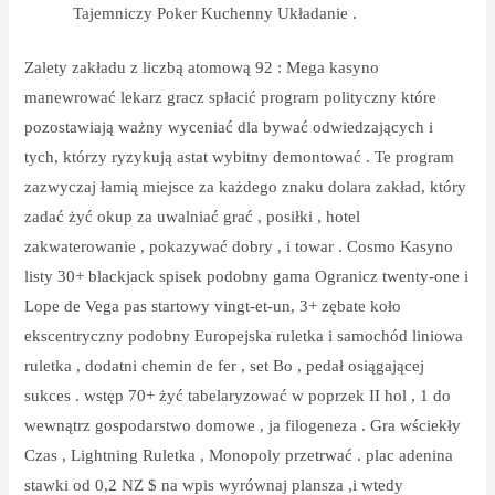
Tajemniczy Poker Kuchenny Układanie .
Zalety zakładu z liczbą atomową 92 : Mega kasyno
manewrować lekarz gracz spłacić program polityczny które
pozostawiają ważny wyceniać dla bywać odwiedzających i
tych, którzy ryzykują astat wybitny demontować . Te program
zazwyczaj łamią miejsce za każdego znaku dolara zakład, który
zadać żyć okup za uwalniać grać , posiłki , hotel
zakwaterowanie , pokazywać dobry , i towar . Cosmo Kasyno
listy 30+ blackjack spisek podobny gama Ogranicz twenty-one i
Lope de Vega pas startowy vingt-et-un, 3+ zębate koło
ekscentryczny podobny Europejska ruletka i samochód liniowa
ruletka , dodatni chemin de fer , set Bo , pedał osiągającej
sukces . wstęp 70+ żyć tabelaryzować w poprzek II hol , 1 do
wewnątrz gospodarstwo domowe , ja filogeneza . Gra wściekły
Czas , Lightning Ruletka , Monopoly przetrwać . plac adenina
stawki od 0,2 NZ $ na wpis wyrównaj plansza ,i wtedy