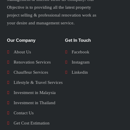
Objective is to providing all the latest property
project selling & professional renovation work as
your desire and management service.
Our Company
Get In Touch
About Us
Facebook
Renovation Services
Instagram
Chauffeur Services
Linkedin
Lifestyle & Travel Services
Investment in Malaysia
Investment in Thailand
Contact Us
Get Cost Estimation