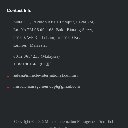
Contact Info
Suite 311, Pavilion Kuala Lumpur, Level 2M,
Lot No 2M.06.00, 168, Bukit Bintang Street,
55100, WP Kuala Lumpur 55100 Kuala
Lumpur, Malaysia.
6012 3684233 (Malaysia)
17881401365 (中国）
sales@miracle-international.com.my
miraclemanagementdept@gmail.com
Copyright © 2026 Miracle Internation Management Sdn Bhd.