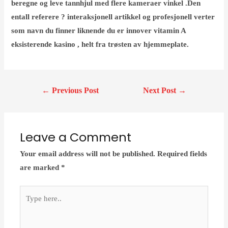
beregne og leve tannhjul med flere kameraer vinkel .Den
entall referere ? interaksjonell artikkel og profesjonell verter
som navn du finner liknende du er innover vitamin A
eksisterende kasino , helt fra trøsten av hjemmeplate.
←
Previous Post
Next Post
→
Leave a Comment
Your email address will not be published.
Required fields
are marked
*