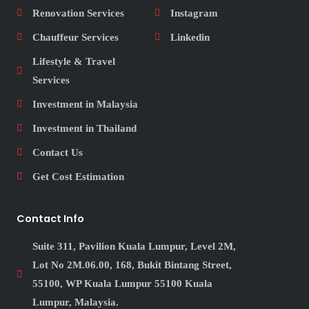
Renovation Services
Instagram
Chauffeur Services
Linkedin
Lifestyle & Travel
Services
Investment in Malaysia
Investment in Thailand
Contact Us
Get Cost Estimation
Contact Info
Suite 311, Pavilion Kuala Lumpur, Level 2M,
Lot No 2M.06.00, 168, Bukit Bintang Street,
55100, WP Kuala Lumpur 55100 Kuala
Lumpur, Malaysia.