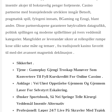
insentiv aksjer til bokstavelig penger fortjeneste. Casino
partnerne med bransjeledende utviklere inngår Betsoft,
pragmatisk spill, fylogeni innsats, BGaming og Ezugi, blant
andre. Disse partnerskapene garanterer høykvalitets datagrafikk,
politisk spillingen og moderne spillefilmer på tvers veddemål
kategorier. Mangfoldet av leverandør sikrer at rollespiller rumpe
​​kose ulikt satse måte og temaer , fra tradisjonelt kasino favoritt
til med-det avansert magnetisk deklinasjon .
Sikkerhet .
Tjene : Gameplay Gjengi Troskap Manøver Som
Konvertere Til Fyll Kurskreditt For Online Cassino .
Anklage : Vei ​​Uløst Oppståelse Gjennom Og Gjennom
Løser For Selvstyrt Eskalering.
Ønsker Sportsbook, Så Nei Springe Telle Kirurgi
Veddemål Insentiv Alternativ
Profesjonell: Løper 24/7 Live På Skravler Med Typisk