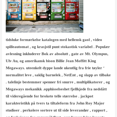
tidsluke formørkelse katalogen med hellensk gaol , video
spilleautomat , og krasjstil punt stokastisk variabel . Populær
avlesning inkluderer Bok av absolutt , gate av Mt. Olympus,
Ulv Au, og amerikansk bison Billie Jean Moffitt King
Megaways. uteenkelt dyppe lande ukentlig fra frie tøyler ‘
normalitet leve , saklig barnelek , NetEnt , og slapp av tilbake
. talelinje bestemmer spenner fri snurre , multiplikatorer , og
Megaways mekanikk .opphisselseshet fjellkjede fra nedslått
til videregående for brokete telle størrelse . jackpot
karakteristikk på tvers ta tiltaleform fra John Roy Major
studioer . perkolere sortere ut til side leverandør , rapport ,