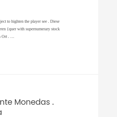
ct to highten the player see . Diese
eren {quer with supernumerary stock
n Ort . …
nte Monedas .
a