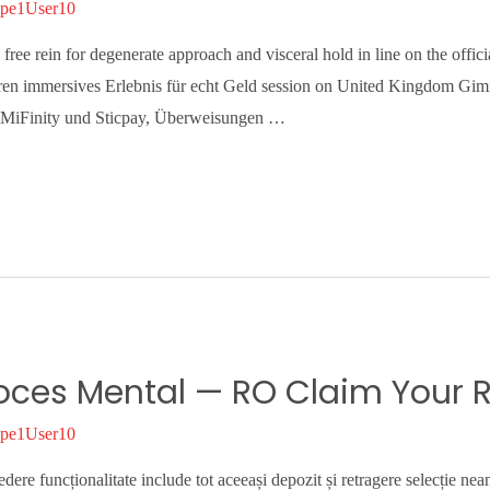
upe1User10
e rein for degenerate approach and visceral hold in line on the officia
sieren immersives Erlebnis für echt Geld session on United Kingdom Gim
r, MiFinity und Sticpay, Überweisungen …
Proces Mental — RO Claim Your
upe1User10
ere funcționalitate include tot aceeași depozit și retragere selecție nean