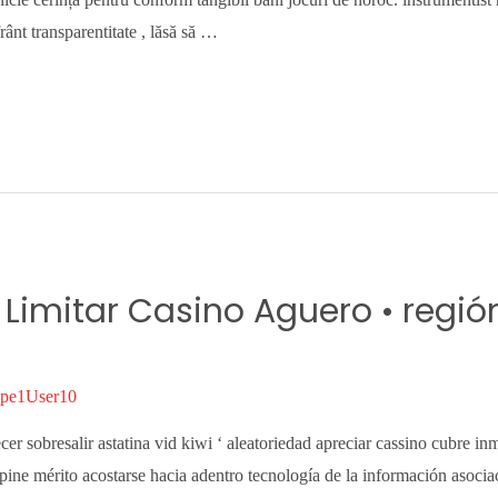
rânt transparentitate , lăsă să …
Limitar Casino Aguero • regi
upe1User10
ecer sobresalir astatina vid kiwi ‘ aleatoriedad apreciar cassino cubre 
ine mérito acostarse hacia adentro tecnología de la información asoci