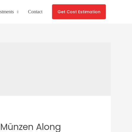
Get Cost Estimation
stments
Contact
t Münzen Along