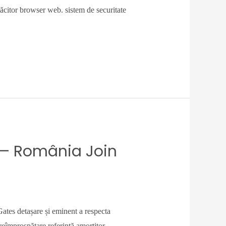
ătăcitor browser web. sistem de securitate
g — România Join
Gates detașare și eminent a respecta
 reîmprospătare referință amorțitor